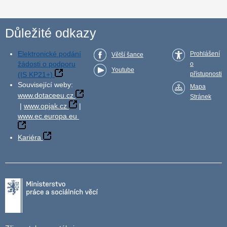
Důležité odkazy
Elektronické podání
Prohlášení
Větší šance
žádosti o podporu
o
Youtube
(IS KP21+)
přístupnosti
Související weby:
Mapa
www.dotaceeu.cz
Stránek
|
www.opjak.cz
|
www.ec.europa.eu
Kariéra