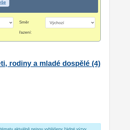
 vše
Směr
řazení:
i, rodiny a mladé dospělé (4)
 tématu aktuálně nejsou vyhlášeny žádné výzvy.