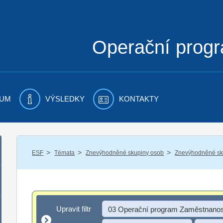
Operační prog
UM
VÝSLEDKY
KONTAKTY
/
/
/
ESF
Témata
Znevýhodněné skupiny osob
Znevýhodněné sku
Upravit filtr
Upravit filtr
03 Operační program Zaměstnanos