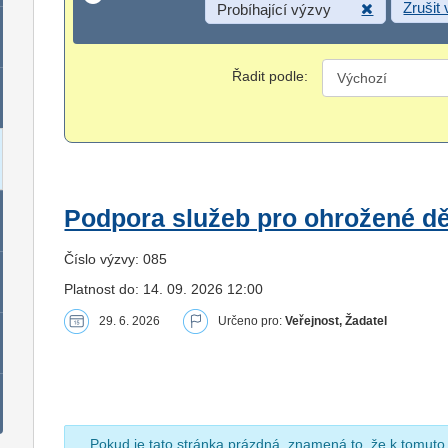
Zrušit
Probíhající výzvy
Řadit podle:
Podpora služeb pro ohrožené dět
Číslo výzvy: 085
Platnost do: 14. 09. 2026 12:00
29. 6. 2026
Určeno pro:
Veřejnost, Žadatel
Pokud je tato stránka prázdná, znamená to, že k tomuto