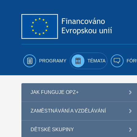
Přejít k obsahu
PROGRAMY
TÉMATA
FÓR
JAK FUNGUJE OPZ+
ZAMĚSTNÁVÁNÍ A VZDĚLÁVÁNÍ
DĚTSKÉ SKUPINY