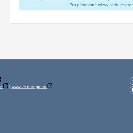
Pro plánované výzvy sledujte pr
z
|
www.ec.europa.eu