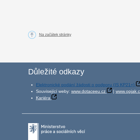
Na začátek stránky
Důležité odkazy
Elektronické podání žádosti o podporu (IS KP21+)
Související weby:
www.dotaceeu.cz
|
www.opjak.c
Kariéra