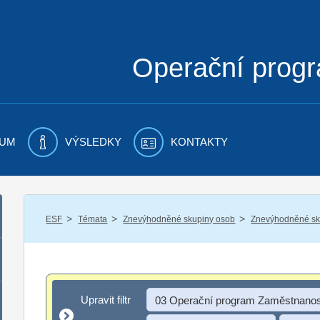
Operační prog
UM
VÝSLEDKY
KONTAKTY
/
/
/
ESF
Témata
Znevýhodněné skupiny osob
Znevýhodněné sku
Upravit filtr
Upravit filtr
03 Operační program Zaměstnanos