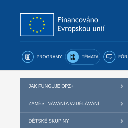
Přejít k obsahu
PROGRAMY
TÉMATA
FÓR
JAK FUNGUJE OPZ+
ZAMĚSTNÁVÁNÍ A VZDĚLÁVÁNÍ
DĚTSKÉ SKUPINY