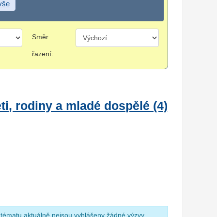
 vše
Směr
řazení:
i, rodiny a mladé dospělé (4)
 tématu aktuálně nejsou vyhlášeny žádné výzvy.