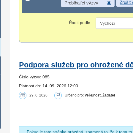
Zrušit
Probíhající výzvy
Řadit podle:
Podpora služeb pro ohrožené dět
Číslo výzvy: 085
Platnost do: 14. 09. 2026 12:00
29. 6. 2026
Určeno pro:
Veřejnost, Žadatel
Pokud je tato stránka prázdná, znamená to, že k tomuto