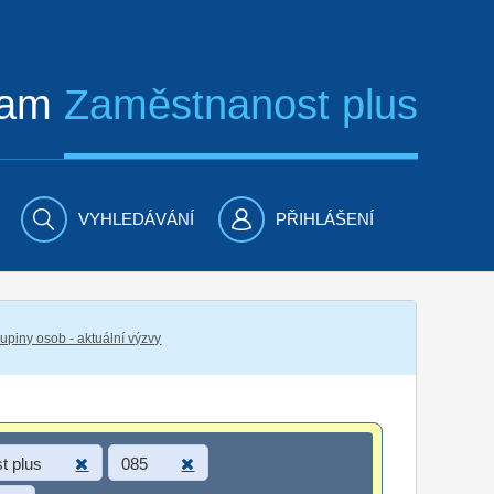
ram
Zaměstnanost plus
VYHLEDÁVÁNÍ
PŘIHLÁŠENÍ
piny osob - aktuální výzvy
t plus
085