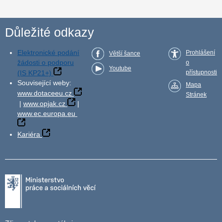
Důležité odkazy
Elektronické podání
Prohlášení
Větší šance
žádosti o podporu
o
Youtube
(IS KP21+)
přístupnosti
Související weby:
Mapa
www.dotaceeu.cz
Stránek
|
www.opjak.cz
|
www.ec.europa.eu
Kariéra