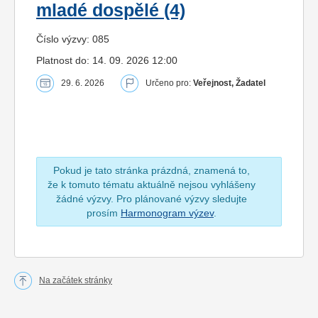
mladé dospělé (4)
Číslo výzvy: 085
Platnost do: 14. 09. 2026 12:00
29. 6. 2026
Určeno pro:
Veřejnost, Žadatel
Pokud je tato stránka prázdná, znamená to,
že k tomuto tématu aktuálně nejsou vyhlášeny
žádné výzvy. Pro plánované výzvy sledujte
prosím
Harmonogram výzev
.
Na začátek stránky