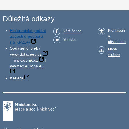
Důležité odkazy
Elektronické podání
Prohlášení
Větší šance
žádosti o podporu
o
Youtube
(IS KP21+)
přístupnosti
Související weby:
Mapa
www.dotaceeu.cz
Stránek
|
www.opjak.cz
|
www.ec.europa.eu
Kariéra