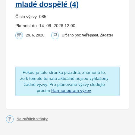
mladé dospělé (4)
Číslo výzvy: 085
Platnost do: 14. 09. 2026 12:00
29. 6. 2026
Určeno pro:
Veřejnost, Žadatel
Pokud je tato stránka prázdná, znamená to,
že k tomuto tématu aktuálně nejsou vyhlášeny
žádné výzvy. Pro plánované výzvy sledujte
prosím
Harmonogram výzev
.
Na začátek stránky