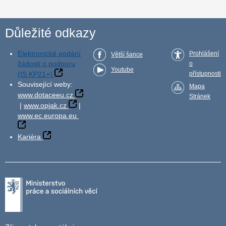
Důležité odkazy
Elektronické podání
Prohlášení
Větší šance
žádosti o podporu
o
Youtube
(IS KP21+)
přístupnosti
Související weby:
Mapa
www.dotaceeu.cz
Stránek
|
www.opjak.cz
|
www.ec.europa.eu
Kariéra