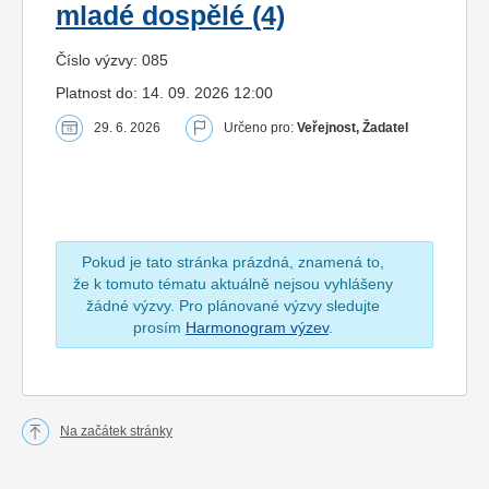
mladé dospělé (4)
Číslo výzvy: 085
Platnost do: 14. 09. 2026 12:00
29. 6. 2026
Určeno pro:
Veřejnost, Žadatel
Pokud je tato stránka prázdná, znamená to,
že k tomuto tématu aktuálně nejsou vyhlášeny
žádné výzvy. Pro plánované výzvy sledujte
prosím
Harmonogram výzev
.
Na začátek stránky