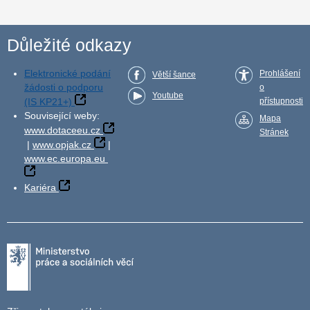
Důležité odkazy
Elektronické podání
Prohlášení
Větší šance
žádosti o podporu
o
Youtube
(IS KP21+)
přístupnosti
Související weby:
Mapa
www.dotaceeu.cz
Stránek
|
www.opjak.cz
|
www.ec.europa.eu
Kariéra