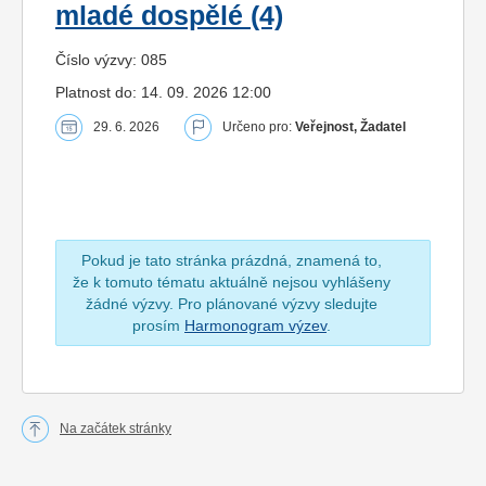
mladé dospělé (4)
Číslo výzvy: 085
Platnost do: 14. 09. 2026 12:00
29. 6. 2026
Určeno pro:
Veřejnost, Žadatel
Pokud je tato stránka prázdná, znamená to,
že k tomuto tématu aktuálně nejsou vyhlášeny
žádné výzvy. Pro plánované výzvy sledujte
prosím
Harmonogram výzev
.
Na začátek stránky