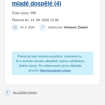
mladé dospělé (4)
Číslo výzvy: 085
Platnost do: 14. 09. 2026 12:00
29. 6. 2026
Určeno pro:
Veřejnost, Žadatel
Pokud je tato stránka prázdná, znamená to,
že k tomuto tématu aktuálně nejsou vyhlášeny
žádné výzvy. Pro plánované výzvy sledujte
prosím
Harmonogram výzev
.
Na začátek stránky