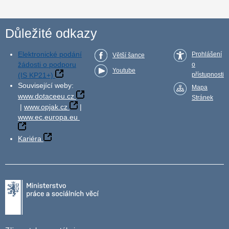
Důležité odkazy
Elektronické podání
Prohlášení
Větší šance
žádosti o podporu
o
Youtube
(IS KP21+)
přístupnosti
Související weby:
Mapa
www.dotaceeu.cz
Stránek
|
www.opjak.cz
|
www.ec.europa.eu
Kariéra