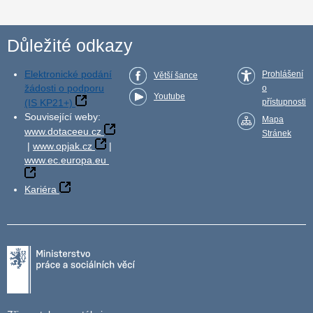
Důležité odkazy
Elektronické podání
Prohlášení
Větší šance
žádosti o podporu
o
Youtube
(IS KP21+)
přístupnosti
Související weby:
Mapa
www.dotaceeu.cz
Stránek
|
www.opjak.cz
|
www.ec.europa.eu
Kariéra