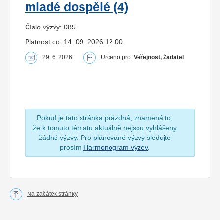
mladé dospělé (4)
Číslo výzvy: 085
Platnost do: 14. 09. 2026 12:00
29. 6. 2026
Určeno pro:
Veřejnost, Žadatel
Pokud je tato stránka prázdná, znamená to,
že k tomuto tématu aktuálně nejsou vyhlášeny
žádné výzvy. Pro plánované výzvy sledujte
prosím
Harmonogram výzev
.
Na začátek stránky