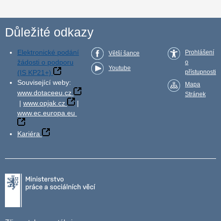
Důležité odkazy
Elektronické podání
Prohlášení
Větší šance
žádosti o podporu
o
Youtube
(IS KP21+)
přístupnosti
Související weby:
Mapa
www.dotaceeu.cz
Stránek
|
www.opjak.cz
|
www.ec.europa.eu
Kariéra