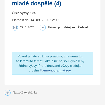
mladé dospělé (4)
Číslo výzvy: 085
Platnost do: 14. 09. 2026 12:00
29. 6. 2026
Určeno pro:
Veřejnost, Žadatel
Pokud je tato stránka prázdná, znamená to,
že k tomuto tématu aktuálně nejsou vyhlášeny
žádné výzvy. Pro plánované výzvy sledujte
prosím
Harmonogram výzev
.
Na začátek stránky