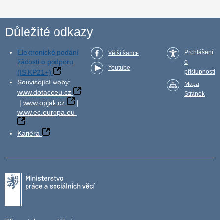
Důležité odkazy
Elektronické podání
Prohlášení
Větší šance
žádosti o podporu
o
Youtube
(IS KP21+)
přístupnosti
Související weby:
Mapa
www.dotaceeu.cz
Stránek
|
www.opjak.cz
|
www.ec.europa.eu
Kariéra