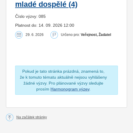
mladé dospělé (4)
Číslo výzvy: 085
Platnost do: 14. 09. 2026 12:00
29. 6. 2026
Určeno pro:
Veřejnost, Žadatel
Pokud je tato stránka prázdná, znamená to,
že k tomuto tématu aktuálně nejsou vyhlášeny
žádné výzvy. Pro plánované výzvy sledujte
prosím
Harmonogram výzev
.
Na začátek stránky