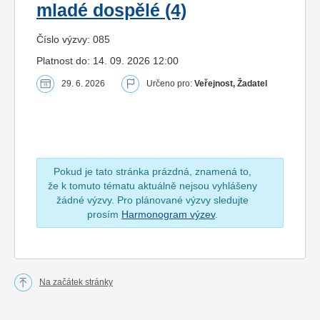
mladé dospělé (4)
Číslo výzvy: 085
Platnost do: 14. 09. 2026 12:00
29. 6. 2026
Určeno pro:
Veřejnost, Žadatel
Pokud je tato stránka prázdná, znamená to,
že k tomuto tématu aktuálně nejsou vyhlášeny
žádné výzvy. Pro plánované výzvy sledujte
prosím
Harmonogram výzev
.
Na začátek stránky