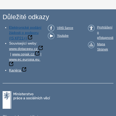
Důležité odkazy
Elektronické podání
Prohlášení
Větší šance
žádosti o podporu
o
Youtube
(IS KP21+)
přístupnosti
Související weby:
Mapa
www.dotaceeu.cz
Stránek
|
www.opjak.cz
|
www.ec.europa.eu
Kariéra