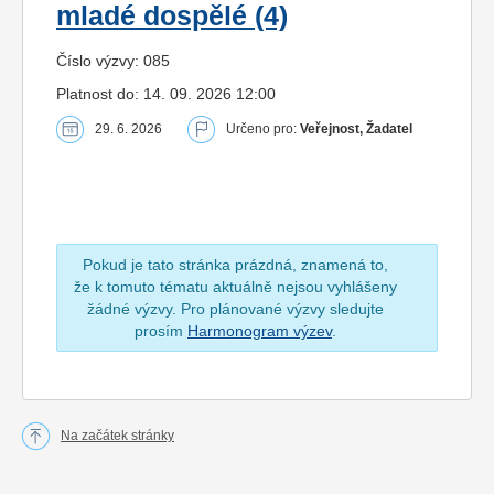
mladé dospělé (4)
Číslo výzvy: 085
Platnost do: 14. 09. 2026 12:00
29. 6. 2026
Určeno pro:
Veřejnost, Žadatel
Pokud je tato stránka prázdná, znamená to,
že k tomuto tématu aktuálně nejsou vyhlášeny
žádné výzvy. Pro plánované výzvy sledujte
prosím
Harmonogram výzev
.
Na začátek stránky