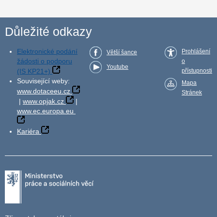
Důležité odkazy
Elektronické podání
Prohlášení
Větší šance
žádosti o podporu
o
Youtube
(IS KP21+)
přístupnosti
Související weby:
Mapa
www.dotaceeu.cz
Stránek
|
www.opjak.cz
|
www.ec.europa.eu
Kariéra