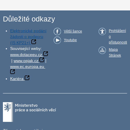
Důležité odkazy
Elektronické podání
Prohlášení
Větší šance
žádosti o podporu
o
Youtube
(IS KP21+)
přístupnosti
Související weby:
Mapa
www.dotaceeu.cz
Stránek
|
www.opjak.cz
|
www.ec.europa.eu
Kariéra