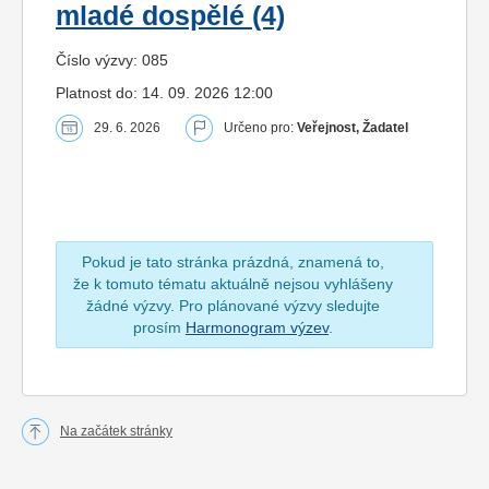
mladé dospělé (4)
Číslo výzvy: 085
Platnost do: 14. 09. 2026 12:00
29. 6. 2026
Určeno pro:
Veřejnost, Žadatel
Pokud je tato stránka prázdná, znamená to,
že k tomuto tématu aktuálně nejsou vyhlášeny
žádné výzvy. Pro plánované výzvy sledujte
prosím
Harmonogram výzev
.
Na začátek stránky