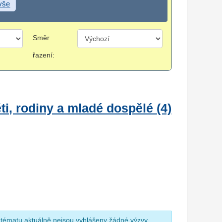
 vše
Směr
řazení:
i, rodiny a mladé dospělé (4)
 tématu aktuálně nejsou vyhlášeny žádné výzvy.