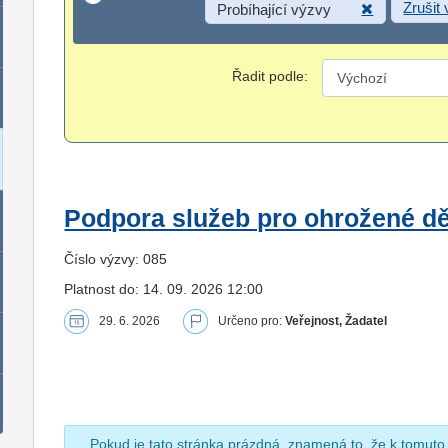
Zrušit
Probíhající výzvy
Řadit podle:
Podpora služeb pro ohrožené dět
Číslo výzvy: 085
Platnost do: 14. 09. 2026 12:00
29. 6. 2026
Určeno pro:
Veřejnost, Žadatel
Pokud je tato stránka prázdná, znamená to, že k tomuto