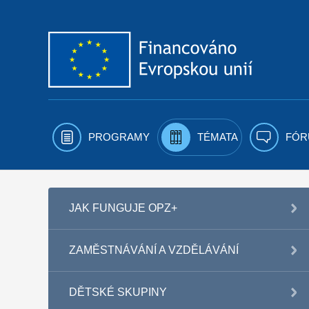
Přejít k obsahu
PROGRAMY
TÉMATA
FÓR
JAK FUNGUJE OPZ+
ZAMĚSTNÁVÁNÍ A VZDĚLÁVÁNÍ
DĚTSKÉ SKUPINY