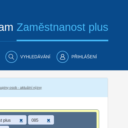
ram
Zaměstnanost plus
VYHLEDÁVÁNÍ
PŘIHLÁŠENÍ
piny osob - aktuální výzvy
t plus
085