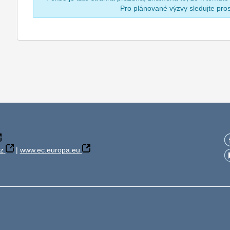
Pro plánované výzvy sledujte pr
z
|
www.ec.europa.eu