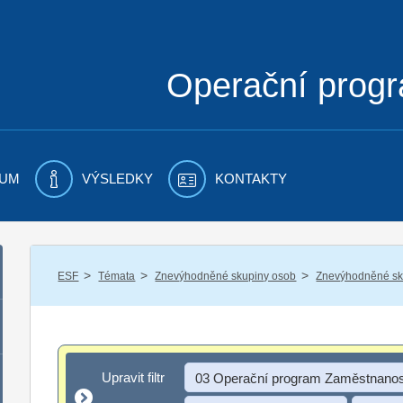
Operační prog
UM
VÝSLEDKY
KONTAKTY
/
/
/
ESF
Témata
Znevýhodněné skupiny osob
Znevýhodněné sku
Upravit filtr
Upravit filtr
03 Operační program Zaměstnanos