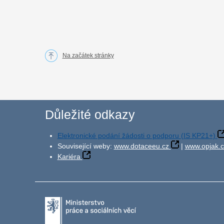
Na začátek stránky
Důležité odkazy
Elektronické podání žádosti o podporu (IS KP21+)
Související weby:
www.dotaceeu.cz
|
www.opjak.c
Kariéra