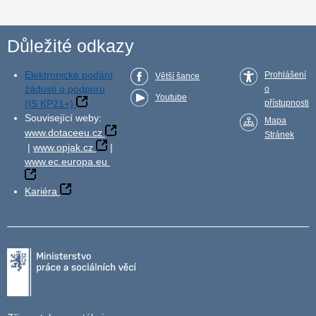
Důležité odkazy
Elektronické podání
Prohlášení
Větší šance
žádosti o podporu
o
Youtube
(IS KP21+)
přístupnosti
Související weby:
Mapa
www.dotaceeu.cz
Stránek
|
www.opjak.cz
|
www.ec.europa.eu
Kariéra