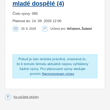
mladé dospělé (4)
Číslo výzvy: 085
Platnost do: 14. 09. 2026 12:00
29. 6. 2026
Určeno pro:
Veřejnost, Žadatel
Pokud je tato stránka prázdná, znamená to,
že k tomuto tématu aktuálně nejsou vyhlášeny
žádné výzvy. Pro plánované výzvy sledujte
prosím
Harmonogram výzev
.
Na začátek stránky