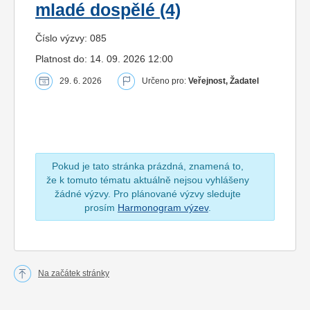
mladé dospělé (4)
Číslo výzvy: 085
Platnost do: 14. 09. 2026 12:00
29. 6. 2026
Určeno pro:
Veřejnost, Žadatel
Pokud je tato stránka prázdná, znamená to,
že k tomuto tématu aktuálně nejsou vyhlášeny
žádné výzvy. Pro plánované výzvy sledujte
prosím
Harmonogram výzev
.
Na začátek stránky