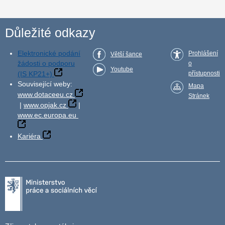
Důležité odkazy
Elektronické podání
Prohlášení
Větší šance
žádosti o podporu
o
Youtube
(IS KP21+)
přístupnosti
Související weby:
Mapa
www.dotaceeu.cz
Stránek
|
www.opjak.cz
|
www.ec.europa.eu
Kariéra