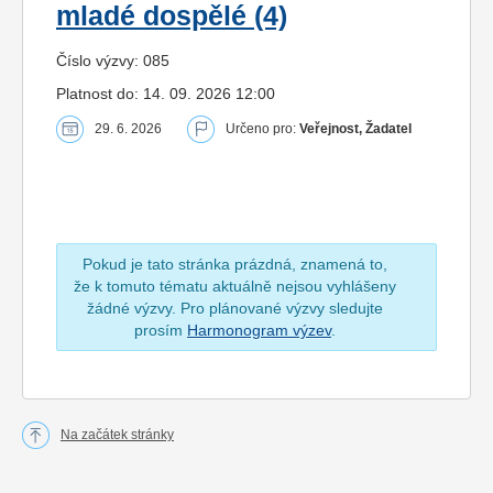
mladé dospělé (4)
Číslo výzvy: 085
Platnost do: 14. 09. 2026 12:00
29. 6. 2026
Určeno pro:
Veřejnost, Žadatel
Pokud je tato stránka prázdná, znamená to,
že k tomuto tématu aktuálně nejsou vyhlášeny
žádné výzvy. Pro plánované výzvy sledujte
prosím
Harmonogram výzev
.
Na začátek stránky