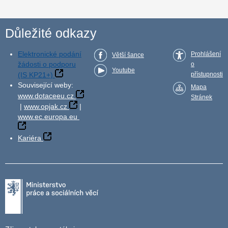
Důležité odkazy
Elektronické podání
Prohlášení
Větší šance
žádosti o podporu
o
Youtube
(IS KP21+)
přístupnosti
Související weby:
Mapa
www.dotaceeu.cz
Stránek
|
www.opjak.cz
|
www.ec.europa.eu
Kariéra