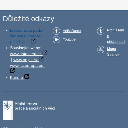
Důležité odkazy
Elektronické podání
Prohlášení
Větší šance
žádosti o podporu
o
Youtube
(IS KP21+)
přístupnosti
Související weby:
Mapa
www.dotaceeu.cz
Stránek
|
www.opjak.cz
|
www.ec.europa.eu
Kariéra