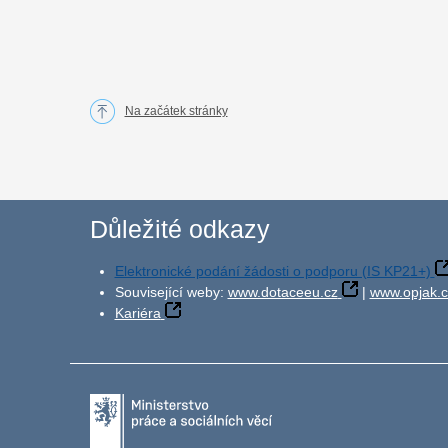
Na začátek stránky
Důležité odkazy
Elektronické podání žádosti o podporu (IS KP21+)
Související weby:
www.dotaceeu.cz
|
www.opjak.c
Kariéra