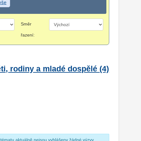
 vše
Směr
řazení:
i, rodiny a mladé dospělé (4)
 tématu aktuálně nejsou vyhlášeny žádné výzvy.