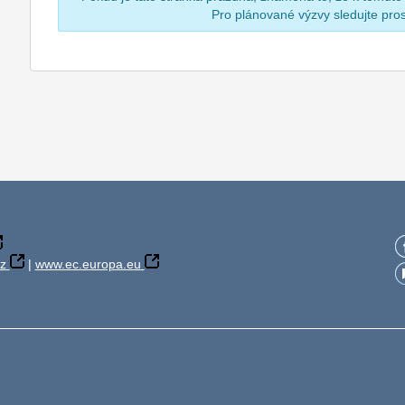
Pro plánované výzvy sledujte pr
z
|
www.ec.europa.eu