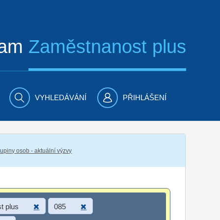
ram
Zaměstnanost plus
VYHLEDÁVÁNÍ
PŘIHLÁŠENÍ
piny osob - aktuální výzvy
t plus
085