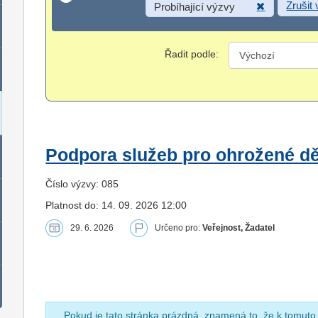
Zrušit
Probíhající výzvy
Řadit podle:
Podpora služeb pro ohrožené dět
Číslo výzvy: 085
Platnost do: 14. 09. 2026 12:00
29. 6. 2026
Určeno pro:
Veřejnost, Žadatel
Pokud je tato stránka prázdná, znamená to, že k tomuto