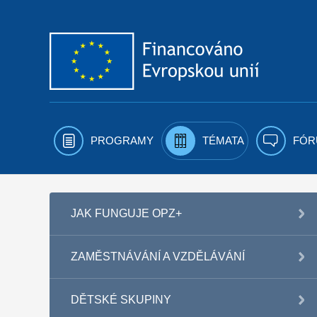
Přejít k obsahu
PROGRAMY
TÉMATA
FÓR
JAK FUNGUJE OPZ+
ZAMĚSTNÁVÁNÍ A VZDĚLÁVÁNÍ
DĚTSKÉ SKUPINY