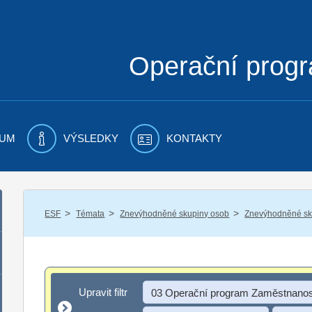
Operační prog
UM
VÝSLEDKY
KONTAKTY
/
/
/
ESF
Témata
Znevýhodněné skupiny osob
Znevýhodněné sku
Upravit filtr
Upravit filtr
03 Operační program Zaměstnanos