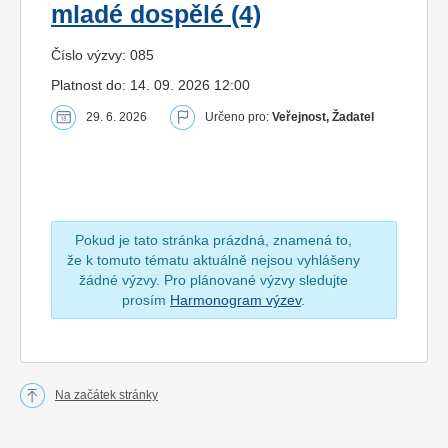
mladé dospělé (4)
Číslo výzvy: 085
Platnost do: 14. 09. 2026 12:00
29. 6. 2026
Určeno pro:
Veřejnost, Žadatel
Pokud je tato stránka prázdná, znamená to,
že k tomuto tématu aktuálně nejsou vyhlášeny
žádné výzvy. Pro plánované výzvy sledujte
prosím
Harmonogram výzev
.
Na začátek stránky