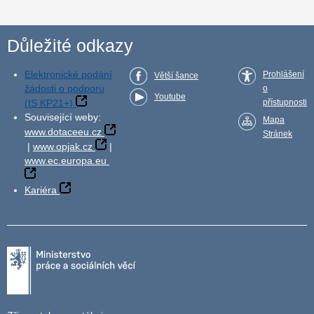
Důležité odkazy
Elektronické podání
Prohlášení
Větší šance
žádosti o podporu
o
Youtube
(IS KP21+)
přístupnosti
Související weby:
Mapa
www.dotaceeu.cz
Stránek
|
www.opjak.cz
|
www.ec.europa.eu
Kariéra