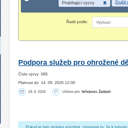
Zrušit
Probíhající výzvy
Řadit podle:
Podpora služeb pro ohrožené dět
Číslo výzvy: 085
Platnost do: 14. 09. 2026 12:00
29. 6. 2026
Určeno pro:
Veřejnost, Žadatel
Pokud je tato stránka prázdná, znamená to, že k tomuto