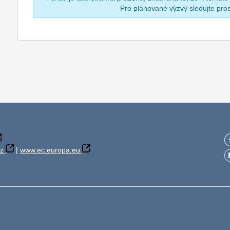
Pro plánované výzvy sledujte pr
z
|
www.ec.europa.eu