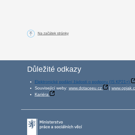
Na začátek stránky
Důležité odkazy
Elektronické podání žádosti o podporu (IS KP21+)
Související weby:
www.dotaceeu.cz
|
www.opjak.c
Kariéra