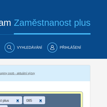
ram
Zaměstnanost plus
VYHLEDÁVÁNÍ
PŘIHLÁŠENÍ
piny osob - aktuální výzvy
t plus
085