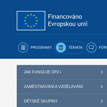
Přejít k obsahu
PROGRAMY
TÉMATA
FÓR
JAK FUNGUJE OPZ+
ZAMĚSTNÁVÁNÍ A VZDĚLÁVÁNÍ
DĚTSKÉ SKUPINY