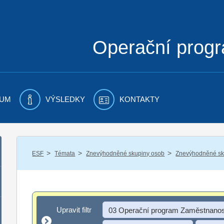
Operační prog
UM
VÝSLEDKY
KONTAKTY
/
/
/
ESF
Témata
Znevýhodněné skupiny osob
Znevýhodněné sku
Upravit filtr
Upravit filtr
03 Operační program Zaměstnanos