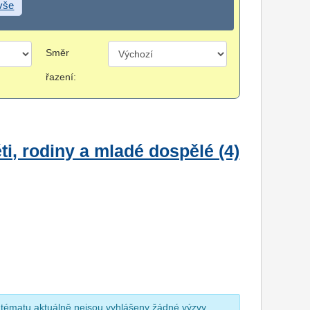
 vše
Směr
řazení:
i, rodiny a mladé dospělé (4)
 tématu aktuálně nejsou vyhlášeny žádné výzvy.