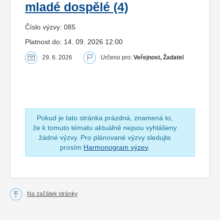
mladé dospělé (4)
Číslo výzvy: 085
Platnost do: 14. 09. 2026 12:00
29. 6. 2026
Určeno pro:
Veřejnost, Žadatel
Pokud je tato stránka prázdná, znamená to,
že k tomuto tématu aktuálně nejsou vyhlášeny
žádné výzvy. Pro plánované výzvy sledujte
prosím
Harmonogram výzev
.
Na začátek stránky