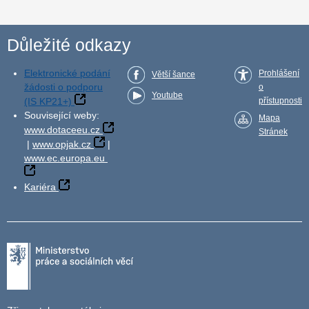
Důležité odkazy
Elektronické podání
Prohlášení
Větší šance
žádosti o podporu
o
Youtube
(IS KP21+)
přístupnosti
Související weby:
Mapa
www.dotaceeu.cz
Stránek
|
www.opjak.cz
|
www.ec.europa.eu
Kariéra