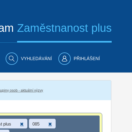
ram
Zaměstnanost plus
VYHLEDÁVÁNÍ
PŘIHLÁŠENÍ
piny osob - aktuální výzvy
t plus
085