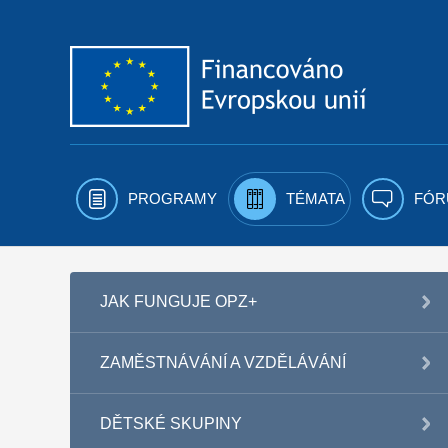
Přejít k obsahu
PROGRAMY
TÉMATA
FÓR
JAK FUNGUJE OPZ+
ZAMĚSTNÁVÁNÍ A VZDĚLÁVÁNÍ
DĚTSKÉ SKUPINY