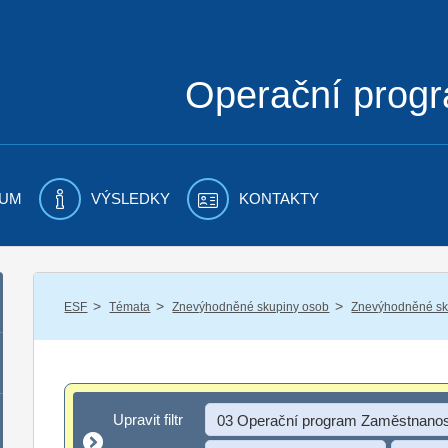
Operační prog
UM
VÝSLEDKY
KONTAKTY
/
/
/
ESF
Témata
Znevýhodněné skupiny osob
Znevýhodněné sku
Upravit filtr
Upravit filtr
03 Operační program Zaměstnanos