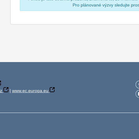
Pro plánované výzvy sledujte pr
z
|
www.ec.europa.eu