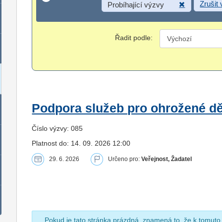
Zrušit
Probíhající výzvy
Řadit podle:
Podpora služeb pro ohrožené dět
Číslo výzvy: 085
Platnost do: 14. 09. 2026 12:00
29. 6. 2026
Určeno pro:
Veřejnost, Žadatel
Pokud je tato stránka prázdná, znamená to, že k tomuto