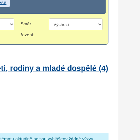
 vše
Směr
řazení:
i, rodiny a mladé dospělé (4)
 tématu aktuálně nejsou vyhlášeny žádné výzvy.