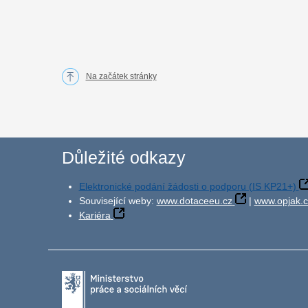
Na začátek stránky
Důležité odkazy
Elektronické podání žádosti o podporu (IS KP21+)
Související weby:
www.dotaceeu.cz
|
www.opjak.c
Kariéra