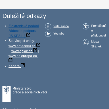
Důležité odkazy
Elektronické podání
Prohlášení
Větší šance
žádosti o podporu
o
Youtube
(IS KP21+)
přístupnosti
Související weby:
Mapa
www.dotaceeu.cz
Stránek
|
www.opjak.cz
|
www.ec.europa.eu
Kariéra