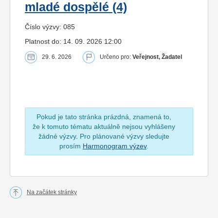
mladé dospělé (4)
Číslo výzvy: 085
Platnost do: 14. 09. 2026 12:00
29. 6. 2026
Určeno pro:
Veřejnost, Žadatel
Pokud je tato stránka prázdná, znamená to,
že k tomuto tématu aktuálně nejsou vyhlášeny
žádné výzvy. Pro plánované výzvy sledujte
prosím
Harmonogram výzev
.
Na začátek stránky