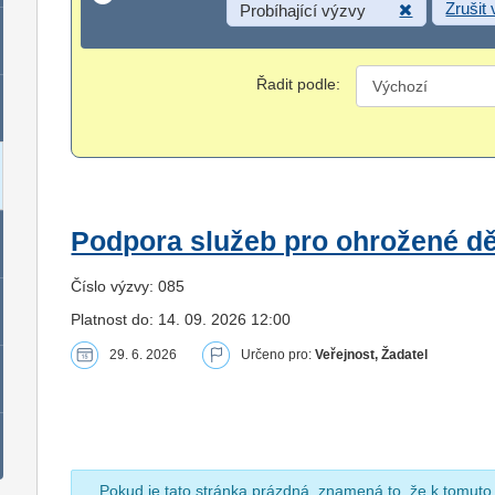
Zrušit
Probíhající výzvy
Řadit podle:
Podpora služeb pro ohrožené dět
Číslo výzvy: 085
Platnost do: 14. 09. 2026 12:00
29. 6. 2026
Určeno pro:
Veřejnost, Žadatel
Pokud je tato stránka prázdná, znamená to, že k tomuto