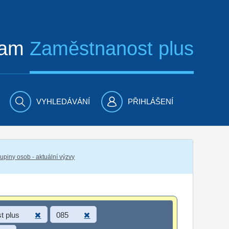
ram
Zaměstnanost plus
VYHLEDÁVÁNÍ
PŘIHLÁŠENÍ
piny osob - aktuální výzvy
t plus
085