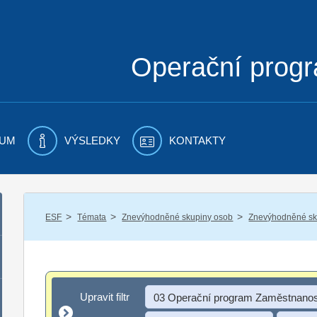
Operační prog
UM
VÝSLEDKY
KONTAKTY
/
/
/
ESF
Témata
Znevýhodněné skupiny osob
Znevýhodněné sku
Upravit filtr
Upravit filtr
03 Operační program Zaměstnanos