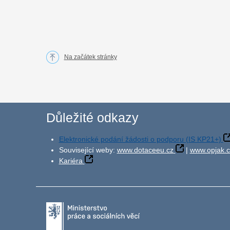
Na začátek stránky
Důležité odkazy
Elektronické podání žádosti o podporu (IS KP21+)
Související weby:
www.dotaceeu.cz
|
www.opjak.c
Kariéra