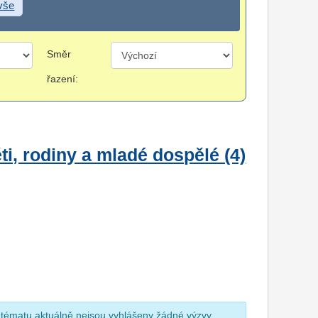
 vše
Směr
řazení:
i, rodiny a mladé dospělé (4)
 tématu aktuálně nejsou vyhlášeny žádné výzvy.