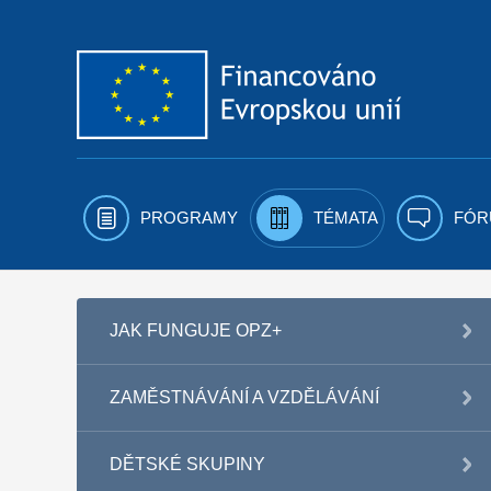
Přejít k obsahu
PROGRAMY
TÉMATA
FÓR
JAK FUNGUJE OPZ+
ZAMĚSTNÁVÁNÍ A VZDĚLÁVÁNÍ
DĚTSKÉ SKUPINY