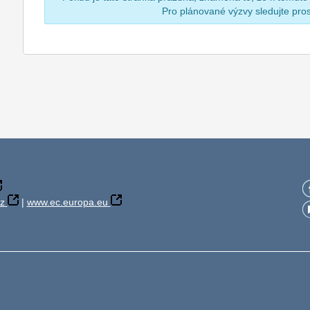
Pro plánované výzvy sledujte pr
z
|
www.ec.europa.eu