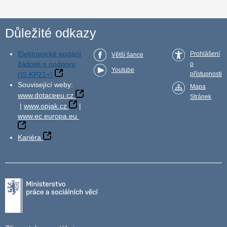
Důležité odkazy
Elektronické podání
Prohlášení
Větší šance
žádosti o podporu
o
Youtube
(IS KP21+)
přístupnosti
Související weby:
Mapa
www.dotaceeu.cz
Stránek
|
www.opjak.cz
|
www.ec.europa.eu
Kariéra