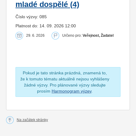
mladé dospělé (4)
Číslo výzvy: 085
Platnost do: 14. 09. 2026 12:00
29. 6. 2026
Určeno pro:
Veřejnost, Žadatel
Pokud je tato stránka prázdná, znamená to,
že k tomuto tématu aktuálně nejsou vyhlášeny
žádné výzvy. Pro plánované výzvy sledujte
prosím
Harmonogram výzev
.
Na začátek stránky