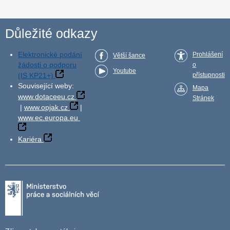
Důležité odkazy
Elektronické podání
Prohlášení
Větší šance
žádosti o podporu
o
Youtube
(IS KP21+)
přístupnosti
Související weby:
Mapa
www.dotaceeu.cz
Stránek
|
www.opjak.cz
|
www.ec.europa.eu
Kariéra