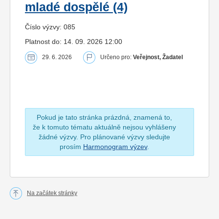
mladé dospělé (4)
Číslo výzvy: 085
Platnost do: 14. 09. 2026 12:00
29. 6. 2026
Určeno pro:
Veřejnost, Žadatel
Pokud je tato stránka prázdná, znamená to,
že k tomuto tématu aktuálně nejsou vyhlášeny
žádné výzvy. Pro plánované výzvy sledujte
prosím
Harmonogram výzev
.
Na začátek stránky