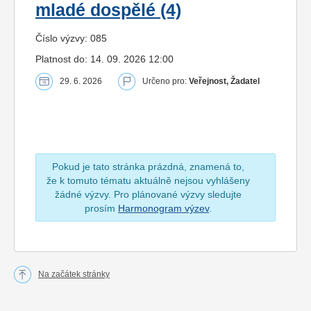
mladé dospělé (4)
Číslo výzvy: 085
Platnost do: 14. 09. 2026 12:00
29. 6. 2026
Určeno pro:
Veřejnost, Žadatel
Pokud je tato stránka prázdná, znamená to,
že k tomuto tématu aktuálně nejsou vyhlášeny
žádné výzvy. Pro plánované výzvy sledujte
prosím
Harmonogram výzev
.
Na začátek stránky