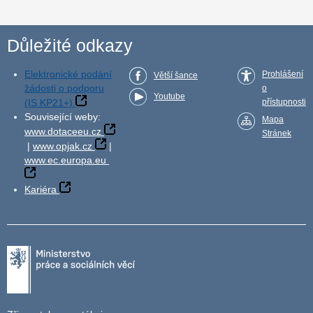
Důležité odkazy
Elektronické podání
Prohlášení
Větší šance
žádosti o podporu
o
Youtube
(IS KP21+)
přístupnosti
Související weby:
Mapa
www.dotaceeu.cz
Stránek
|
www.opjak.cz
|
www.ec.europa.eu
Kariéra