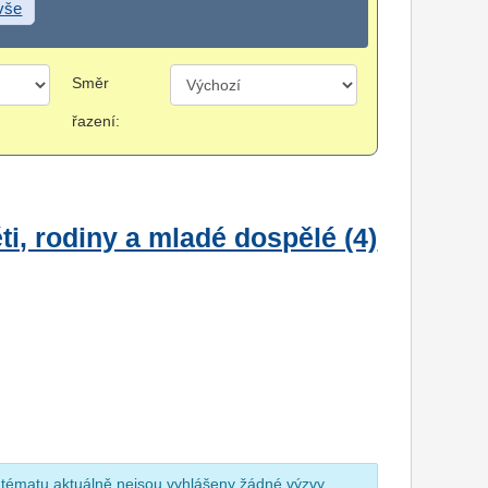
 vše
Směr
řazení:
i, rodiny a mladé dospělé (4)
 tématu aktuálně nejsou vyhlášeny žádné výzvy.