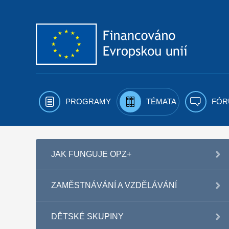
Přejít k obsahu
PROGRAMY
TÉMATA
FÓR
JAK FUNGUJE OPZ+
ZAMĚSTNÁVÁNÍ A VZDĚLÁVÁNÍ
DĚTSKÉ SKUPINY