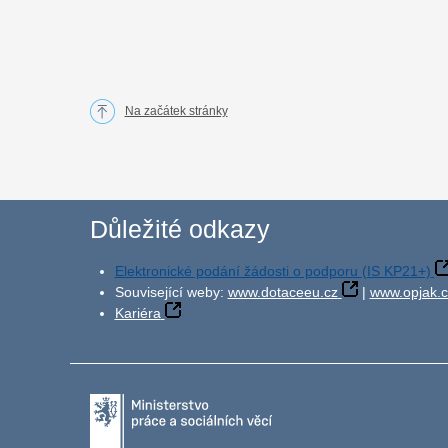
Na začátek stránky
Důležité odkazy
Elektronické podání žádosti o podporu (IS KP21+)
Související weby:
www.dotaceeu.cz
|
www.opjak.c
Kariéra