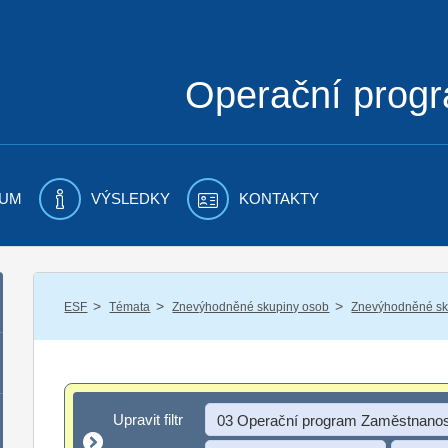
Operační prog
UM
VÝSLEDKY
KONTAKTY
/
/
/
ESF
Témata
Znevýhodněné skupiny osob
Znevýhodněné sku
Upravit filtr
Upravit filtr
03 Operační program Zaměstnanos