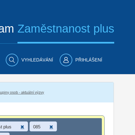
ram
Zaměstnanost plus
VYHLEDÁVÁNÍ
PŘIHLÁŠENÍ
piny osob - aktuální výzvy
t plus
085