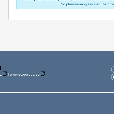
Pro plánované výzvy sledujte pr
z
|
www.ec.europa.eu