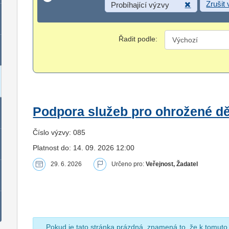
Zrušit
Probíhající výzvy
Řadit podle:
Podpora služeb pro ohrožené dět
Číslo výzvy: 085
Platnost do: 14. 09. 2026 12:00
29. 6. 2026
Určeno pro:
Veřejnost, Žadatel
Pokud je tato stránka prázdná, znamená to, že k tomuto