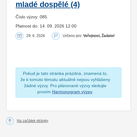
mladé dospělé (4)
Číslo výzvy: 085
Platnost do: 14. 09. 2026 12:00
29. 6. 2026
Určeno pro:
Veřejnost, Žadatel
Pokud je tato stránka prázdná, znamená to,
že k tomuto tématu aktuálně nejsou vyhlášeny
žádné výzvy. Pro plánované výzvy sledujte
prosím
Harmonogram výzev
.
Na začátek stránky