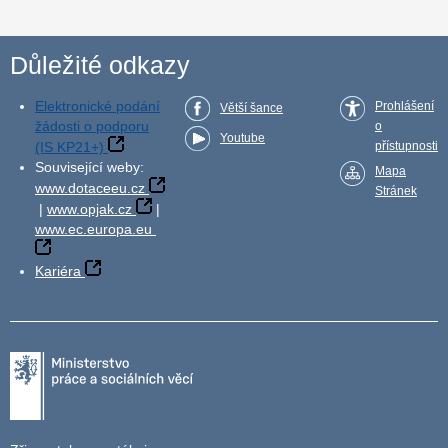
Důležité odkazy
Elektronické podání
Prohlášení
Větší šance
žádosti o podporu
o
Youtube
(IS KP21+)
přístupnosti
Související weby:
Mapa
www.dotaceeu.cz
Stránek
|
www.opjak.cz
|
www.ec.europa.eu
Kariéra