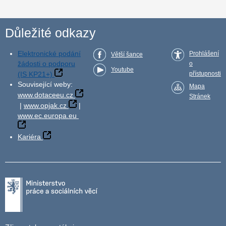
Důležité odkazy
Elektronické podání
Prohlášení
Větší šance
žádosti o podporu
o
Youtube
(IS KP21+)
přístupnosti
Související weby:
Mapa
www.dotaceeu.cz
Stránek
|
www.opjak.cz
|
www.ec.europa.eu
Kariéra