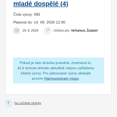
mladé dospělé (4)
Číslo výzvy: 085
Platnost do: 14. 09. 2026 12:00
29. 6. 2026
Určeno pro:
Veřejnost, Žadatel
Pokud je tato stránka prázdná, znamená to,
že k tomuto tématu aktuálně nejsou vyhlášeny
žádné výzvy. Pro plánované výzvy sledujte
prosím
Harmonogram výzev
.
Na začátek stránky