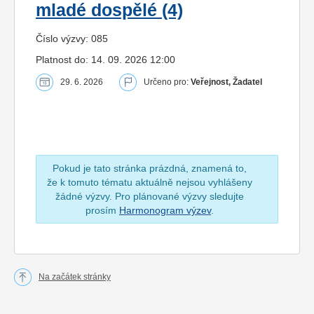
mladé dospělé (4)
Číslo výzvy: 085
Platnost do: 14. 09. 2026 12:00
29. 6. 2026
Určeno pro:
Veřejnost, Žadatel
Pokud je tato stránka prázdná, znamená to,
že k tomuto tématu aktuálně nejsou vyhlášeny
žádné výzvy. Pro plánované výzvy sledujte
prosím
Harmonogram výzev
.
Na začátek stránky