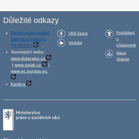
Důležité odkazy
Elektronické podání
Prohlášení
Větší šance
žádosti o podporu
o
Youtube
(IS KP21+)
přístupnosti
Související weby:
Mapa
www.dotaceeu.cz
Stránek
|
www.opjak.cz
|
www.ec.europa.eu
Kariéra