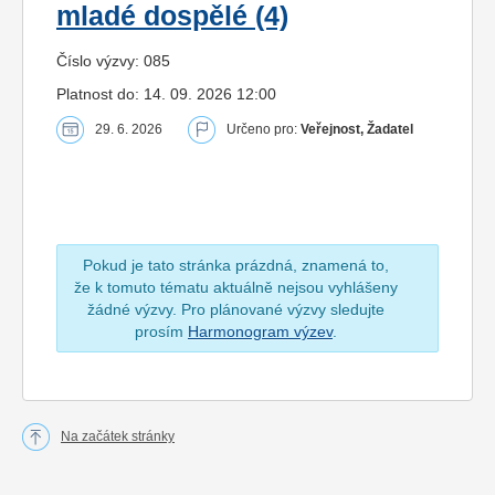
mladé dospělé (4)
Číslo výzvy: 085
Platnost do: 14. 09. 2026 12:00
29. 6. 2026
Určeno pro:
Veřejnost, Žadatel
Pokud je tato stránka prázdná, znamená to,
že k tomuto tématu aktuálně nejsou vyhlášeny
žádné výzvy. Pro plánované výzvy sledujte
prosím
Harmonogram výzev
.
Na začátek stránky