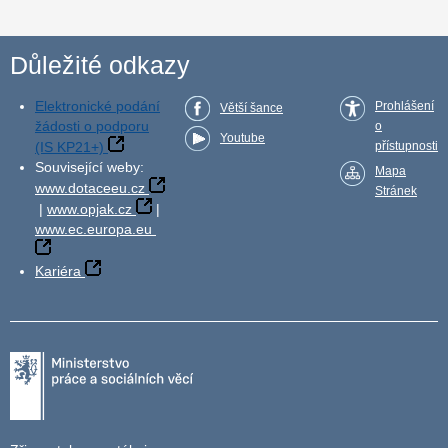
Důležité odkazy
Elektronické podání
Prohlášení
Větší šance
žádosti o podporu
o
Youtube
(IS KP21+)
přístupnosti
Související weby:
Mapa
www.dotaceeu.cz
Stránek
|
www.opjak.cz
|
www.ec.europa.eu
Kariéra