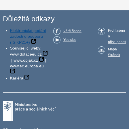
Důležité odkazy
Elektronické podání
Prohlášení
Větší šance
žádosti o podporu
o
Youtube
(IS KP21+)
přístupnosti
Související weby:
Mapa
www.dotaceeu.cz
Stránek
|
www.opjak.cz
|
www.ec.europa.eu
Kariéra