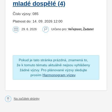
mladé dospělé (4)
Číslo výzvy: 085
Platnost do: 14. 09. 2026 12:00
29. 6. 2026
Určeno pro:
Veřejnost, Žadatel
Pokud je tato stránka prázdná, znamená to,
že k tomuto tématu aktuálně nejsou vyhlášeny
žádné výzvy. Pro plánované výzvy sledujte
prosím
Harmonogram výzev
.
Na začátek stránky