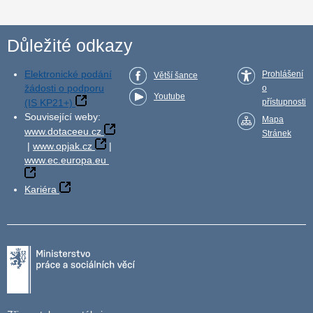
Důležité odkazy
Elektronické podání
Prohlášení
Větší šance
žádosti o podporu
o
Youtube
(IS KP21+)
přístupnosti
Související weby:
Mapa
www.dotaceeu.cz
Stránek
|
www.opjak.cz
|
www.ec.europa.eu
Kariéra