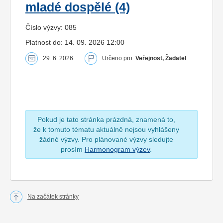
mladé dospělé (4)
Číslo výzvy: 085
Platnost do: 14. 09. 2026 12:00
29. 6. 2026
Určeno pro:
Veřejnost, Žadatel
Pokud je tato stránka prázdná, znamená to,
že k tomuto tématu aktuálně nejsou vyhlášeny
žádné výzvy. Pro plánované výzvy sledujte
prosím
Harmonogram výzev
.
Na začátek stránky