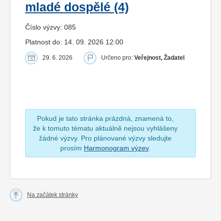
mladé dospělé (4)
Číslo výzvy: 085
Platnost do: 14. 09. 2026 12:00
29. 6. 2026
Určeno pro:
Veřejnost, Žadatel
Pokud je tato stránka prázdná, znamená to,
že k tomuto tématu aktuálně nejsou vyhlášeny
žádné výzvy. Pro plánované výzvy sledujte
prosím
Harmonogram výzev
.
Na začátek stránky