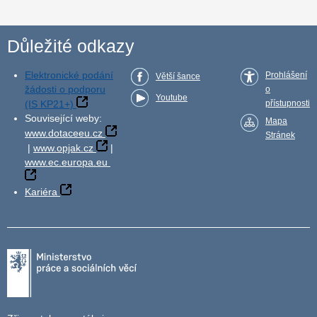
Důležité odkazy
Elektronické podání
Prohlášení
Větší šance
žádosti o podporu
o
Youtube
(IS KP21+)
přístupnosti
Související weby:
Mapa
www.dotaceeu.cz
Stránek
|
www.opjak.cz
|
www.ec.europa.eu
Kariéra