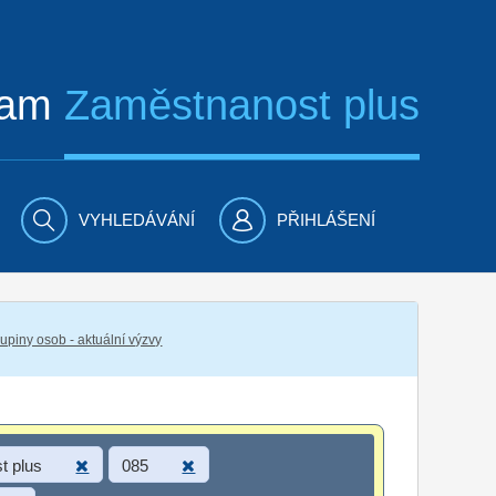
ram
Zaměstnanost plus
VYHLEDÁVÁNÍ
PŘIHLÁŠENÍ
piny osob - aktuální výzvy
t plus
085