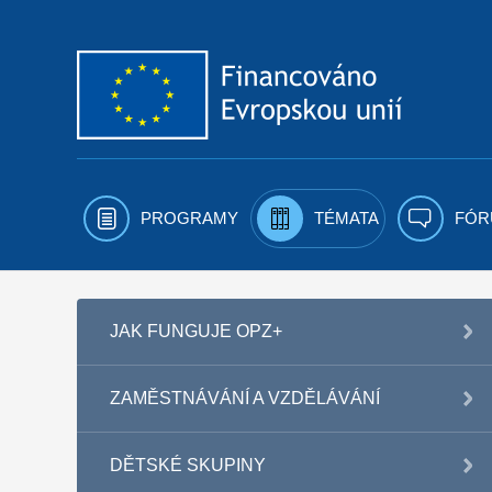
Přejít k obsahu
PROGRAMY
TÉMATA
FÓR
JAK FUNGUJE OPZ+
ZAMĚSTNÁVÁNÍ A VZDĚLÁVÁNÍ
DĚTSKÉ SKUPINY