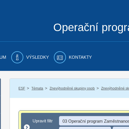
Operační prog
UM
VÝSLEDKY
KONTAKTY
/
/
/
ESF
Témata
Znevýhodněné skupiny osob
Znevýhodněné sku
Upravit filtr
Upravit filtr
03 Operační program Zaměstnanos