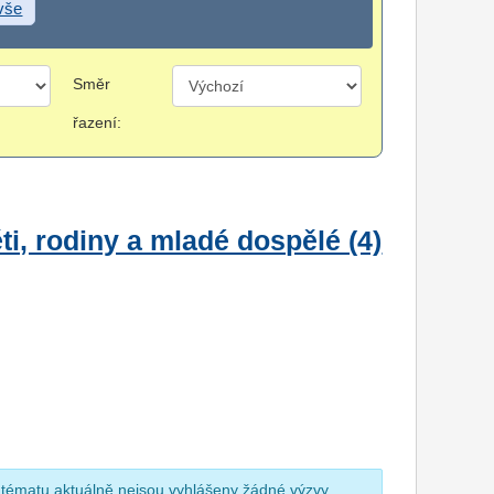
 vše
Směr
řazení:
i, rodiny a mladé dospělé (4)
 tématu aktuálně nejsou vyhlášeny žádné výzvy.