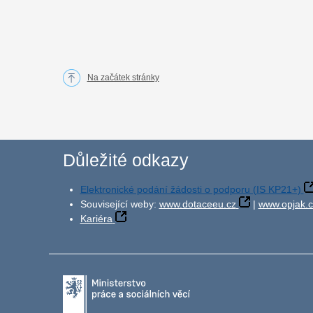
Na začátek stránky
Důležité odkazy
Elektronické podání žádosti o podporu (IS KP21+)
Související weby:
www.dotaceeu.cz
|
www.opjak.c
Kariéra