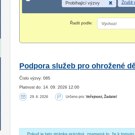
Zrušit
Probíhající výzvy
Řadit podle:
Podpora služeb pro ohrožené dět
Číslo výzvy: 085
Platnost do: 14. 09. 2026 12:00
29. 6. 2026
Určeno pro:
Veřejnost, Žadatel
Pokud je tato stránka prázdná, znamená to, že k tomuto