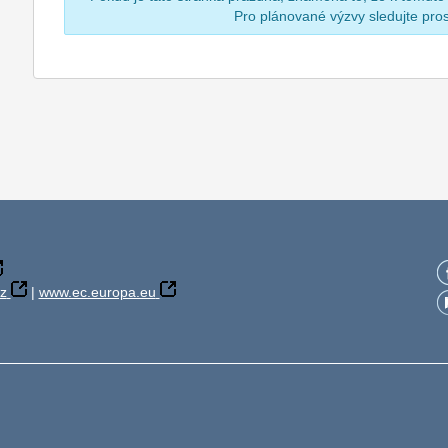
Pro plánované výzvy sledujte pr
z
|
www.ec.europa.eu