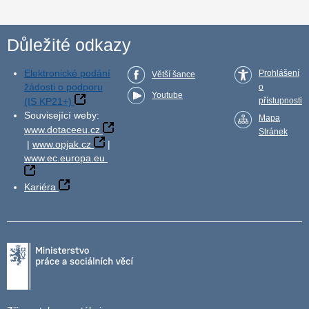
Důležité odkazy
Elektronické podání
Prohlášení
Větší šance
žádosti o podporu
o
Youtube
(IS KP21+)
přístupnosti
Související weby:
Mapa
www.dotaceeu.cz
Stránek
|
www.opjak.cz
|
www.ec.europa.eu
Kariéra