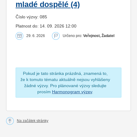
mladé dospělé (4)
Číslo výzvy: 085
Platnost do: 14. 09. 2026 12:00
29. 6. 2026
Určeno pro:
Veřejnost, Žadatel
Pokud je tato stránka prázdná, znamená to,
že k tomuto tématu aktuálně nejsou vyhlášeny
žádné výzvy. Pro plánované výzvy sledujte
prosím
Harmonogram výzev
.
Na začátek stránky