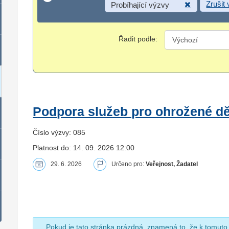
Zrušit
Probíhající výzvy
Řadit podle:
Podpora služeb pro ohrožené dět
Číslo výzvy: 085
Platnost do: 14. 09. 2026 12:00
29. 6. 2026
Určeno pro:
Veřejnost, Žadatel
Pokud je tato stránka prázdná, znamená to, že k tomuto