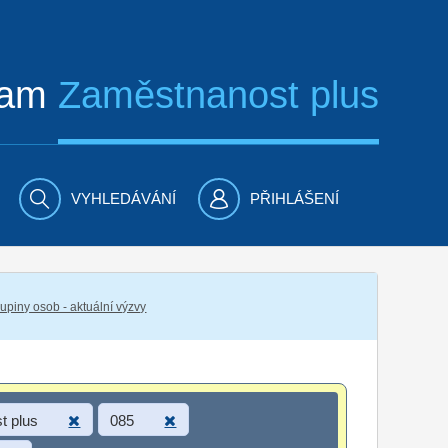
ram
Zaměstnanost plus
VYHLEDÁVÁNÍ
PŘIHLÁŠENÍ
piny osob - aktuální výzvy
t plus
085