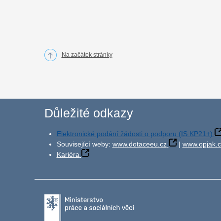
Na začátek stránky
Důležité odkazy
Elektronické podání žádosti o podporu (IS KP21+)
Související weby:
www.dotaceeu.cz
|
www.opjak.c
Kariéra