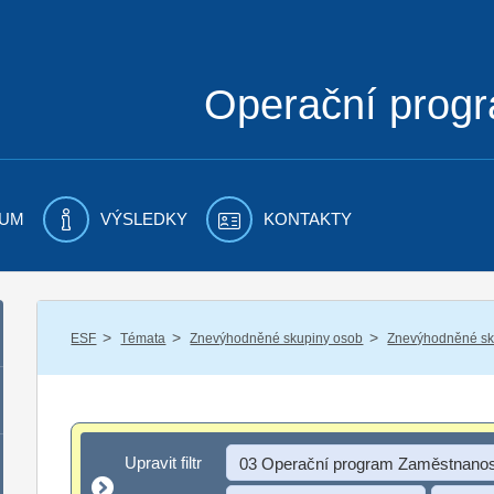
Operační prog
UM
VÝSLEDKY
KONTAKTY
/
/
/
ESF
Témata
Znevýhodněné skupiny osob
Znevýhodněné sku
Upravit filtr
Upravit filtr
03 Operační program Zaměstnanos