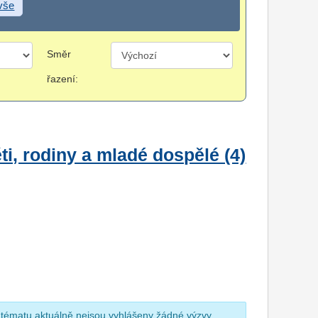
 vše
Směr
řazení:
i, rodiny a mladé dospělé (4)
 tématu aktuálně nejsou vyhlášeny žádné výzvy.