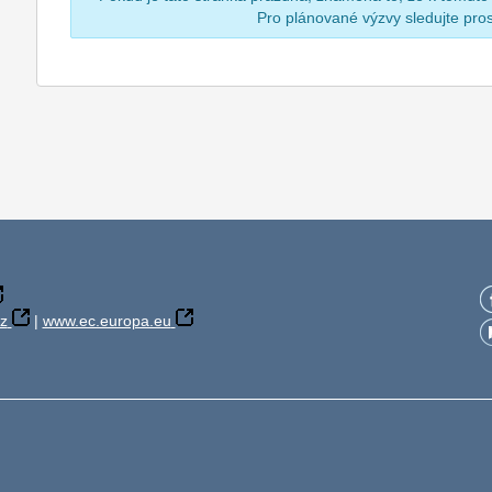
Pro plánované výzvy sledujte pr
z
|
www.ec.europa.eu