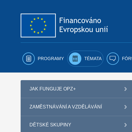
Přejít k obsahu
PROGRAMY
TÉMATA
FÓR
JAK FUNGUJE OPZ+
ZAMĚSTNÁVÁNÍ A VZDĚLÁVÁNÍ
DĚTSKÉ SKUPINY