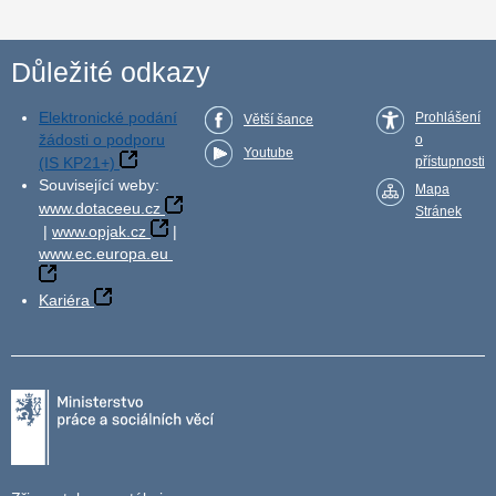
Důležité odkazy
Elektronické podání
Prohlášení
Větší šance
žádosti o podporu
o
Youtube
(IS KP21+)
přístupnosti
Související weby:
Mapa
www.dotaceeu.cz
Stránek
|
www.opjak.cz
|
www.ec.europa.eu
Kariéra