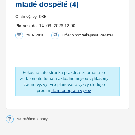
mladé dospělé (4)
Číslo výzvy: 085
Platnost do: 14. 09. 2026 12:00
29. 6. 2026
Určeno pro:
Veřejnost, Žadatel
Pokud je tato stránka prázdná, znamená to,
že k tomuto tématu aktuálně nejsou vyhlášeny
žádné výzvy. Pro plánované výzvy sledujte
prosím
Harmonogram výzev
.
Na začátek stránky