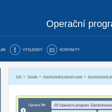
Operační prog
UM
VÝSLEDKY
KONTAKTY
/
/
/
ESF
Témata
Znevýhodněné skupiny osob
Znevýhodněné sku
Upravit filtr
Upravit filtr
03 Operační program Zaměstnanos