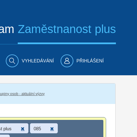
ram
Zaměstnanost plus
VYHLEDÁVÁNÍ
PŘIHLÁŠENÍ
piny osob - aktuální výzvy
t plus
085