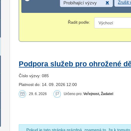
Zrušit
Probíhající výzvy
Řadit podle:
Podpora služeb pro ohrožené dět
Číslo výzvy: 085
Platnost do: 14. 09. 2026 12:00
29. 6. 2026
Určeno pro:
Veřejnost, Žadatel
Pokud je tato stránka prázdná, znamená to, že k tomuto