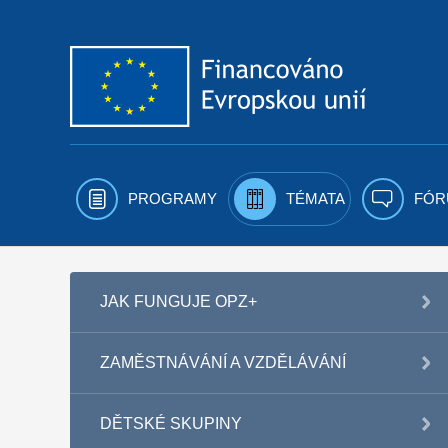
Přejít k obsahu
PROGRAMY
TÉMATA
FÓR
JAK FUNGUJE OPZ+
ZAMĚSTNÁVÁNÍ A VZDĚLÁVÁNÍ
DĚTSKÉ SKUPINY