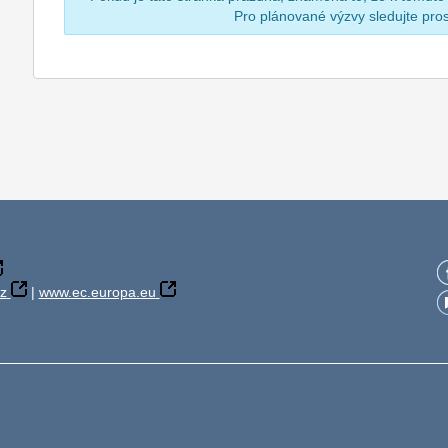
Pro plánované výzvy sledujte pr
z
|
www.ec.europa.eu