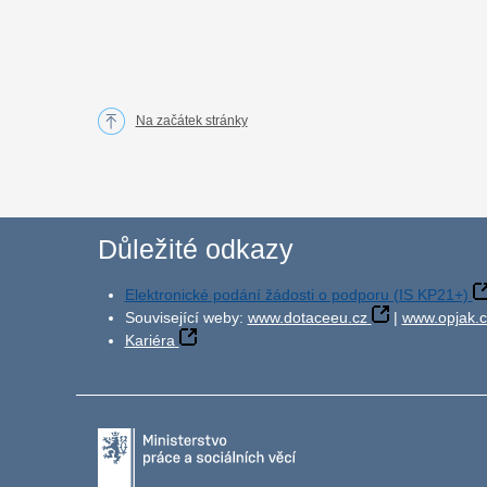
Na začátek stránky
Důležité odkazy
Elektronické podání žádosti o podporu (IS KP21+)
Související weby:
www.dotaceeu.cz
|
www.opjak.c
Kariéra