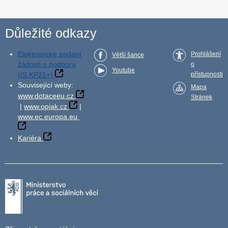
Důležité odkazy
Elektronické podání
Prohlášení
Větší šance
žádosti o podporu
o
Youtube
(IS KP21+)
přístupnosti
Související weby:
Mapa
www.dotaceeu.cz
Stránek
|
www.opjak.cz
|
www.ec.europa.eu
Kariéra