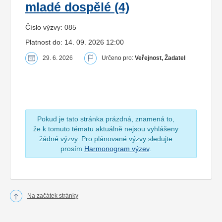
mladé dospělé (4)
Číslo výzvy: 085
Platnost do: 14. 09. 2026 12:00
29. 6. 2026
Určeno pro:
Veřejnost, Žadatel
Pokud je tato stránka prázdná, znamená to,
že k tomuto tématu aktuálně nejsou vyhlášeny
žádné výzvy. Pro plánované výzvy sledujte
prosím
Harmonogram výzev
.
Na začátek stránky