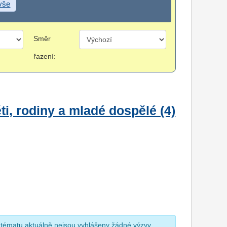
 vše
Směr
řazení:
i, rodiny a mladé dospělé (4)
 tématu aktuálně nejsou vyhlášeny žádné výzvy.