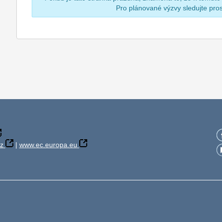
Pro plánované výzvy sledujte pr
z
|
www.ec.europa.eu