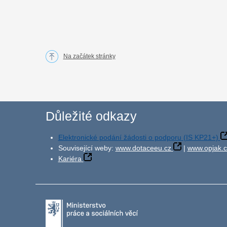
Na začátek stránky
Důležité odkazy
Elektronické podání žádosti o podporu (IS KP21+)
Související weby:
www.dotaceeu.cz
|
www.opjak.c
Kariéra