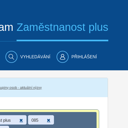
ram
Zaměstnanost plus
VYHLEDÁVÁNÍ
PŘIHLÁŠENÍ
piny osob - aktuální výzvy
t plus
085