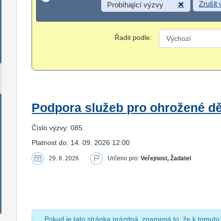
Zrušit
Probíhající výzvy
Řadit podle:
Podpora služeb pro ohrožené dět
Číslo výzvy: 085
Platnost do: 14. 09. 2026 12:00
29. 6. 2026
Určeno pro:
Veřejnost, Žadatel
Pokud je tato stránka prázdná, znamená to, že k tomuto