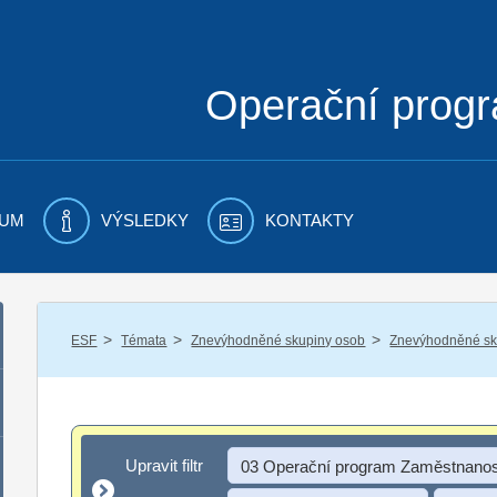
Operační prog
UM
VÝSLEDKY
KONTAKTY
/
/
/
ESF
Témata
Znevýhodněné skupiny osob
Znevýhodněné sku
Upravit filtr
Upravit filtr
03 Operační program Zaměstnanos