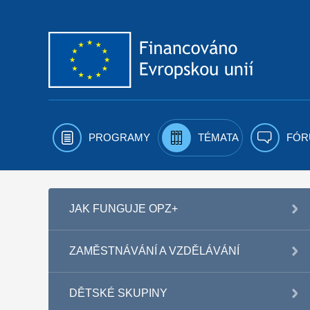
Přejít k obsahu
PROGRAMY
TÉMATA
FÓR
JAK FUNGUJE OPZ+
ZAMĚSTNÁVÁNÍ A VZDĚLÁVÁNÍ
DĚTSKÉ SKUPINY