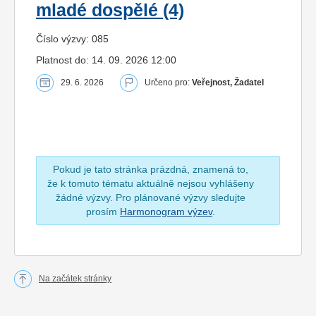
mladé dospělé (4)
Číslo výzvy: 085
Platnost do: 14. 09. 2026 12:00
29. 6. 2026
Určeno pro:
Veřejnost, Žadatel
Pokud je tato stránka prázdná, znamená to,
že k tomuto tématu aktuálně nejsou vyhlášeny
žádné výzvy. Pro plánované výzvy sledujte
prosím
Harmonogram výzev
.
Na začátek stránky