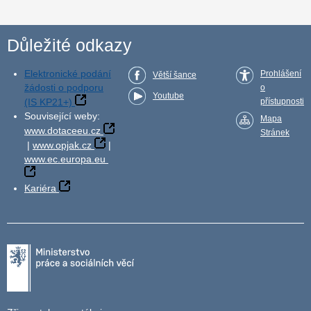
Důležité odkazy
Elektronické podání
Prohlášení
Větší šance
žádosti o podporu
o
Youtube
(IS KP21+)
přístupnosti
Související weby:
Mapa
www.dotaceeu.cz
Stránek
|
www.opjak.cz
|
www.ec.europa.eu
Kariéra