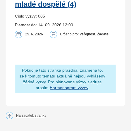
mladé dospělé (4)
Číslo výzvy: 085
Platnost do: 14. 09. 2026 12:00
29. 6. 2026
Určeno pro:
Veřejnost, Žadatel
Pokud je tato stránka prázdná, znamená to,
že k tomuto tématu aktuálně nejsou vyhlášeny
žádné výzvy. Pro plánované výzvy sledujte
prosím
Harmonogram výzev
.
Na začátek stránky