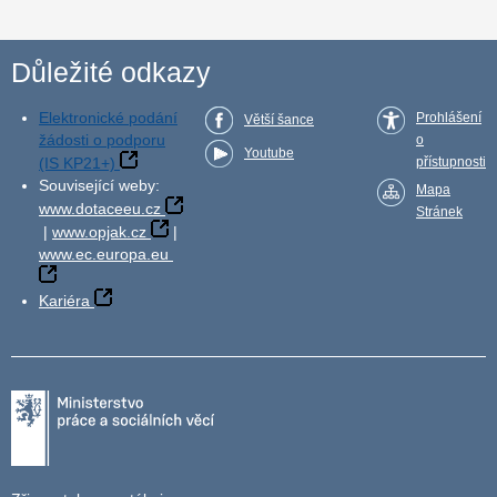
Důležité odkazy
Elektronické podání
Prohlášení
Větší šance
žádosti o podporu
o
Youtube
(IS KP21+)
přístupnosti
Související weby:
Mapa
www.dotaceeu.cz
Stránek
|
www.opjak.cz
|
www.ec.europa.eu
Kariéra