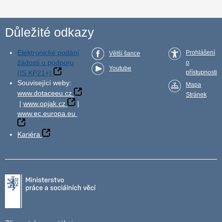
Důležité odkazy
Elektronické podání
Prohlášení
Větší šance
žádosti o podporu
o
Youtube
(IS KP21+)
přístupnosti
Související weby:
Mapa
www.dotaceeu.cz
Stránek
|
www.opjak.cz
|
www.ec.europa.eu
Kariéra