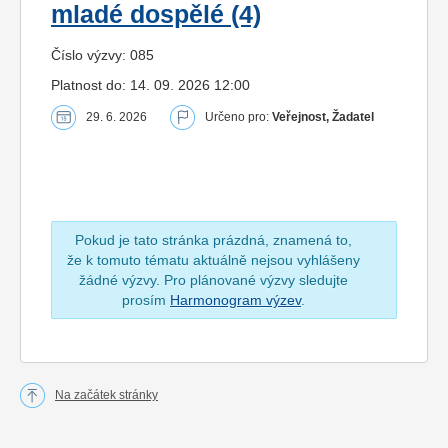
mladé dospělé (4)
Číslo výzvy: 085
Platnost do: 14. 09. 2026 12:00
29. 6. 2026
Určeno pro:
Veřejnost, Žadatel
Pokud je tato stránka prázdná, znamená to,
že k tomuto tématu aktuálně nejsou vyhlášeny
žádné výzvy. Pro plánované výzvy sledujte
prosím
Harmonogram výzev
.
Na začátek stránky