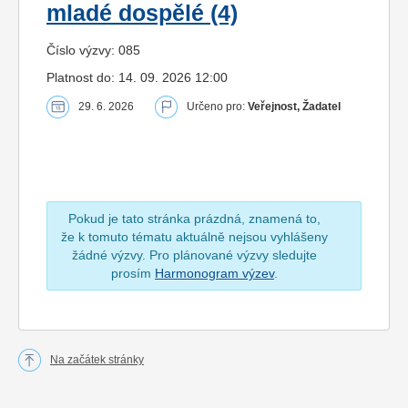
mladé dospělé (4)
Číslo výzvy: 085
Platnost do: 14. 09. 2026 12:00
29. 6. 2026
Určeno pro:
Veřejnost, Žadatel
Pokud je tato stránka prázdná, znamená to,
že k tomuto tématu aktuálně nejsou vyhlášeny
žádné výzvy. Pro plánované výzvy sledujte
prosím
Harmonogram výzev
.
Na začátek stránky