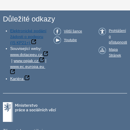
Důležité odkazy
Elektronické podání
Prohlášení
Větší šance
žádosti o podporu
o
Youtube
(IS KP21+)
přístupnosti
Související weby:
Mapa
www.dotaceeu.cz
Stránek
|
www.opjak.cz
|
www.ec.europa.eu
Kariéra