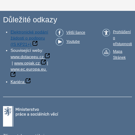
Důležité odkazy
Elektronické podání
Prohlášení
Větší šance
žádosti o podporu
o
Youtube
(IS KP21+)
přístupnosti
Související weby:
Mapa
www.dotaceeu.cz
Stránek
|
www.opjak.cz
|
www.ec.europa.eu
Kariéra