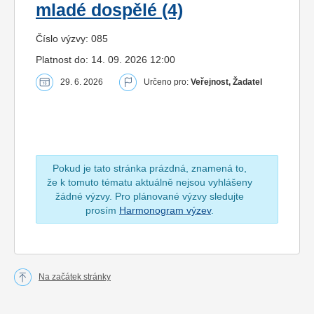
mladé dospělé (4)
Číslo výzvy: 085
Platnost do: 14. 09. 2026 12:00
29. 6. 2026
Určeno pro:
Veřejnost, Žadatel
Pokud je tato stránka prázdná, znamená to,
že k tomuto tématu aktuálně nejsou vyhlášeny
žádné výzvy. Pro plánované výzvy sledujte
prosím
Harmonogram výzev
.
Na začátek stránky