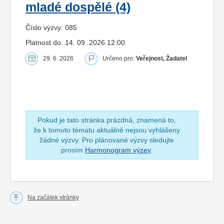
mladé dospělé (4)
Číslo výzvy: 085
Platnost do: 14. 09. 2026 12:00
29. 6. 2026
Určeno pro:
Veřejnost, Žadatel
Pokud je tato stránka prázdná, znamená to,
že k tomuto tématu aktuálně nejsou vyhlášeny
žádné výzvy. Pro plánované výzvy sledujte
prosím
Harmonogram výzev
.
Na začátek stránky