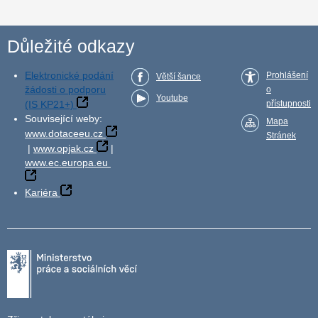
Důležité odkazy
Elektronické podání
Prohlášení
Větší šance
žádosti o podporu
o
Youtube
(IS KP21+)
přístupnosti
Související weby:
Mapa
www.dotaceeu.cz
Stránek
|
www.opjak.cz
|
www.ec.europa.eu
Kariéra